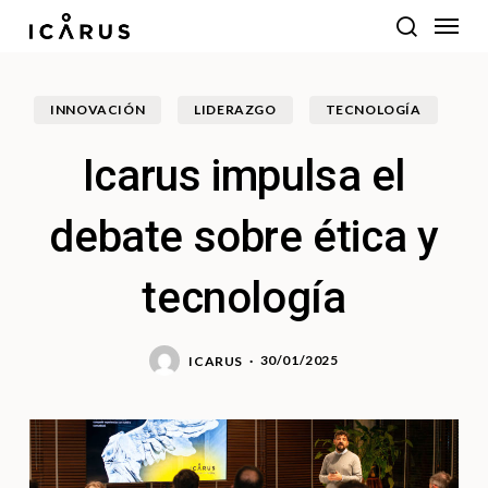
Ir
Menú
al
buscar
contenido
principal
INNOVACIÓN
LIDERAZGO
TECNOLOGÍA
Icarus impulsa el
debate sobre ética y
tecnología
30/01/2025
ICARUS