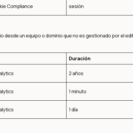
ie Compliance
sesión
rio desde un equipo o dominio que no es gestionado por el edit
Duración
lytics
2 años
lytics
1 minuto
lytics
1 día