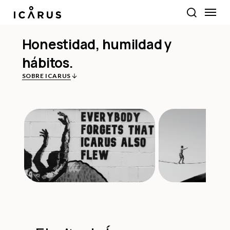
Ir
Menú
al
buscar
contenido
principal
Honestidad,
humildad
y
hábitos.
SOBRE ICARUS